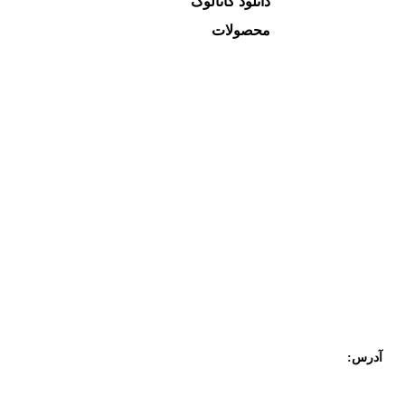
دانلود کاتالوگ
محصولات
کوره هوای گرم
ایرواشر
هواساز
یونیت هیتر بخار
یونیت هیتر آبگرم
کویل استنلس استیل
آدرس:
تهران، خیابان طالقانی، بعد از مفتح، کوچه طالبیان، پلاک یک، طبقه