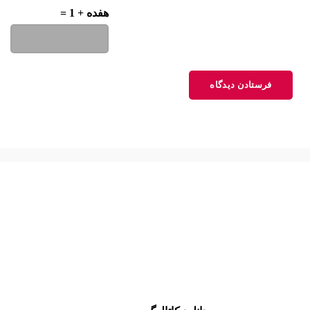
لطفا پاسخ را به عدد انگلیسی وارد کنید:
هفده + 1 =