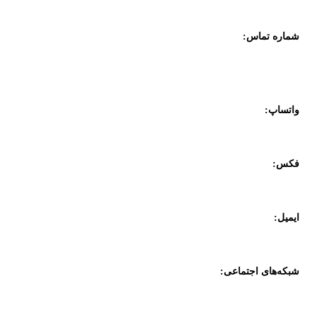
پنج، واحد ده
شماره تماس:
۴ - 02188300003
۲ - 02188318321
واتساپ:
09357887070
فکس:
02188833958
ایمیل:
info@datiskar.com
شبکه‌های اجتماعی: