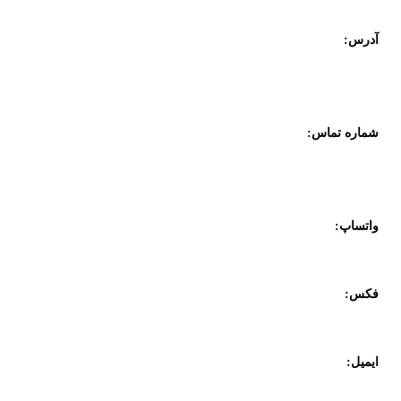
آدرس:
تهران، خیابان طالقانی، بعد از مفتح، کوچه طالبیان، پلاک یک، طبقه
پنج، واحد ده
شماره تماس:
۴ - 02188300003
۲ - 02188318321
واتساپ:
09357887070
فکس:
02188833958
ایمیل:
info@datiskar.com