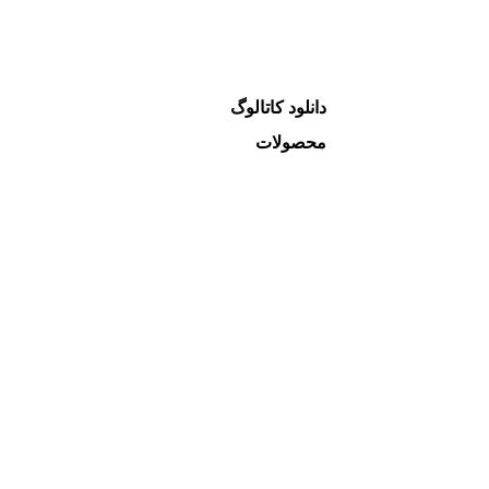
دانلود کاتالوگ
محصولات
کوره هوای گرم
ایرواشر
هواساز
یونیت هیتر بخار
یونیت هیتر آبگرم
کویل استنلس استیل