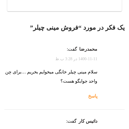
یک فکر در مورد “
فروش مینی چیلر
”
محمدرضا
گفت:
1400-11-11 در 3:28 ب.ظ
سلام مینی چیلر خانگی میخوایم بخریم …برای چن
واحد جوابگو هست؟
پاسخ
داتیس کار
گفت: