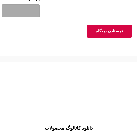
admin
گفت:
1400-11-12 در 9:46 ق.ظ
سلام، پیش فاکتور ندادیم که اگر دادیم داخلش
میزنیم بستگی به مشخصات کمپرسور داره
پاسخ
علی کاظمی
گفت:
1400-11-11 در 3:48 ب.ظ
اقا میصرفه برای دو واحد مینی چیلر بخریم؟
پاسخ
دانلود کاتالوگ محصولات