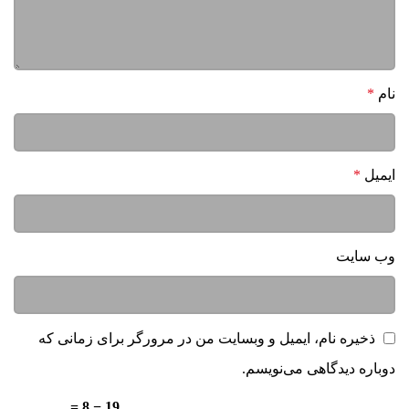
داتیس کار
گفت:
1401-01-22 در 10:12 ق.ظ
نام
*
سلام وقت بخیر – از هردو میشه استفاده کرد
پاسخ
ایمیل
*
محمدرضا
گفت:
1400-11-11 در 3:42 ب.ظ
وب‌ سایت
سلام گارانتی مینی چیلرتون چند ماهه ست؟
ذخیره نام، ایمیل و وبسایت من در مرورگر برای زمانی که
پاسخ
دوباره دیدگاهی می‌نویسم.
لطفا پاسخ را به عدد انگلیسی وارد کنید:
19 − 8 =