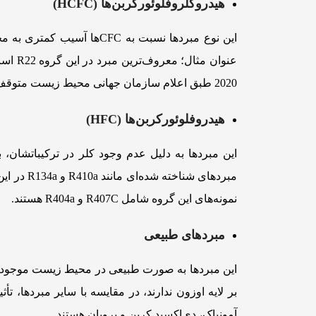
هیدروکلروفلوئورکربن‌ها (HCFC)
این نوع مبردها نسبت به FC
2020 طبق اعلام سازمان جهانی محیط زیست متوقف خواهد شد.
هیدروفلوئورکربن‌ها (HFC)
این مبردها به دلیل عدم وجود کلر در ترکیباتشان، 
مبردهای ش
نمونه‌های این گروه شامل R407C و R404a هستند.
مبردهای طبیعی
این مبردها به صورت طبیعی در محیط زیست موجود هست
بر لایه اوزون ندارند، در مقایسه با سایر مبردها، 
آمونیاک، دی‌اکسید کربن و پروپان هستند.