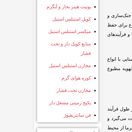
یونیت هیتر بخار و آبگرم
 خنک‌سازی و
کویل استنلس استیل
وع برای حفظ
میکسر استنلس استیل
و فرآیندهای
منابع کویل دار و تحت
فشار
یی با انواع
مخازن استنلس استیل
تهویه مطبوع
کوره هوای گرم
مخازن تحت فشار
پکیج زمینی مشعل دار
 طول فرآیند
فن سانتریفیوژ
ت می‌گیرد و
رما از محیط