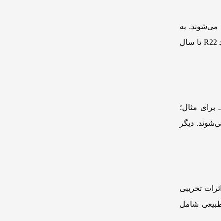
ته می‌شوند. به
عنوان مثال؛ معروف‌ترین مبرد در این گروه R22 است که هنوز در برخی از کشورها، از جمله ایران، استفاده می‌شود. تولید R22 تا سال
 برای مثال؛
اده می‌شوند. دیگر
ثرات تخریبی
 طبیعی شامل