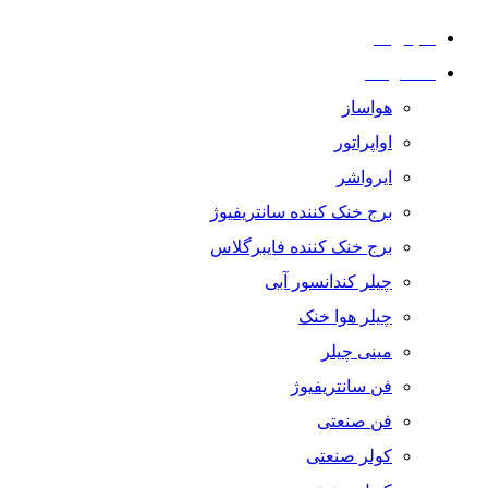
داتیس کار
محصولات
هواساز
اواپراتور
ایرواشر
برج خنک کننده سانتریفیوژ
برج خنک کننده فایبرگلاس
چیلر کندانسور آبی
چیلر هوا خنک
مینی چیلر
فن سانتریفیوژ
فن صنعتی
کولر صنعتی