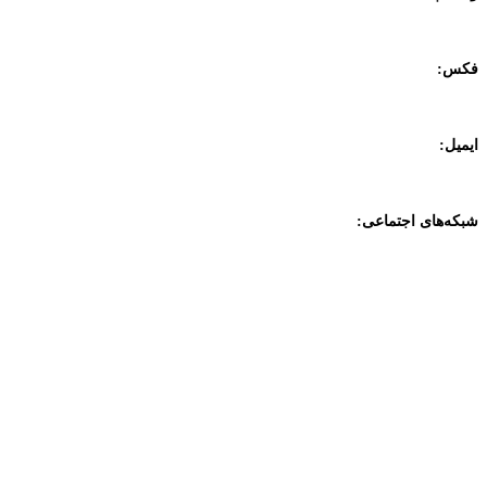
09357887070
فکس:
02188833958
ایمیل:
info@datiskar.com
شبکه‌های اجتماعی: