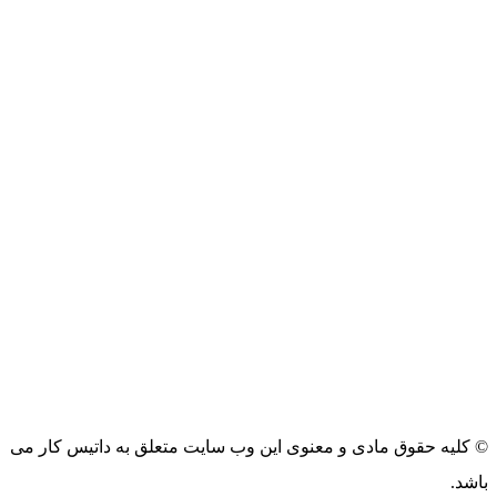
مخازن استنلس استیل
میکسر استنلس استیل
کویل صنعتی بخار و آبگرم
© کلیه حقوق مادی و معنوی این وب سایت متعلق به داتیس کار می
باشد.