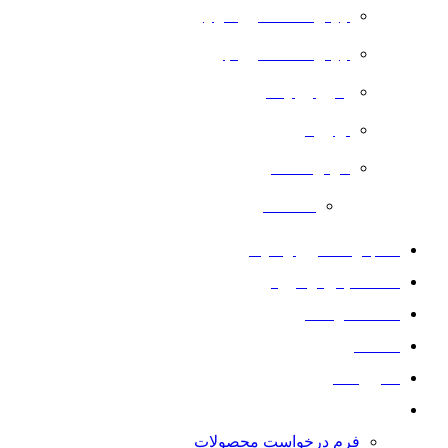
چیلر کندانسور هوایی
چیلر کندانسور آبی
پکیج یونیت
اواپراتور
کولر صنعتی
کندانسور
نصب راه اندازی و نگهداری
خدمات پس از فروش
خدمات تراشکاری
مقالات
گالری تصاویر
فرم درخواست ها
فرم درخواست محصولات