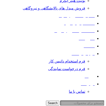
یونیت هیتر آبگرم
فروش مبدل های پالایشگاهی و نیروگاهی
نصب راه اندازی و نگهداری
خدمات پس از فروش
خدمات تراشکاری و فرزکاری
گالری تصاویر
مقالات
فرم درخواست
فرم استخدام داتیس کار
فرم درخواست نمایندگی
رزومه
درباره ما
تماس با ما
Search