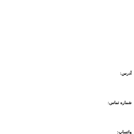
هواساز
یونیت هیتر بخار
یونیت هیتر آبگرم
کویل استنلس استیل
آدرس:
تهران، خیابان طالقانی، بعد از مفتح، کوچه طالبیان، پلاک یک، طبقه پنج،
واحد ده
شماره تماس:
۴ - 02188300003
۲ - 02188318321
واتساپ: